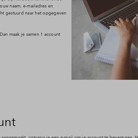
jouw naam, e-mailadres en
cht gestuurd naar het opgegeven
? Dan maak je samen 1 account
unt
t aangemaakt, ontvang je een e-mail om je account te bevestigen. H