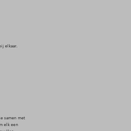
j elkaar.
 je samen met
m elk een