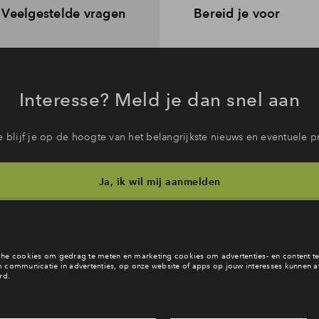
Veelgestelde vragen
Bereid je voor
Interesse? Meld je dan snel aan
 blijf je op de hoogte van het belangrijkste nieuws en eventuele p
Ja, ik wil mij aanmelden
eb je een vraag en wil je direct antwoord? Bel ons op
088 7122 1
6 dagen per week beschikbaar (behalve tijdens feestdagen)
vandaag van
09:00 - 18:00 uur