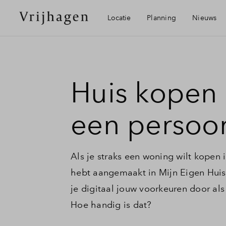
Locatie
Planning
Nieuws
Visie
Mijn E
Huis kopen 
Bereikbaarheid
Financ
een persoon
Voorzieningen
Financ
Als je straks een woning wilt kopen 
Duurzaamheid
Toewij
hebt aangemaakt in Mijn Eigen Huis. 
je digitaal jouw voorkeuren door al
Roermond
Wonin
Hoe handig is dat?