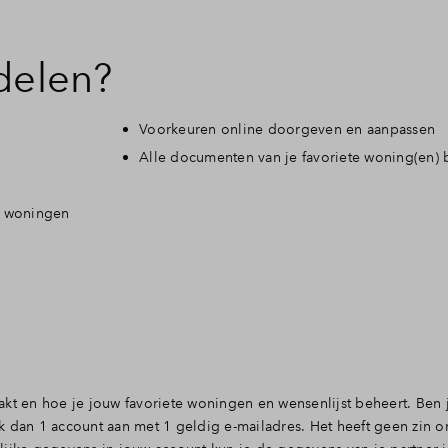
jzer
delen?
jzer Kavels
Voorkeuren online doorgeven en aanpassen
stelde vragen
Alle documenten van je favoriete woning(en) bi
te woningen
t
akt en hoe je jouw favoriete woningen en wensenlijst beheert. Ben
k dan 1 account aan met 1 geldig e-mailadres. Het heeft geen zin o