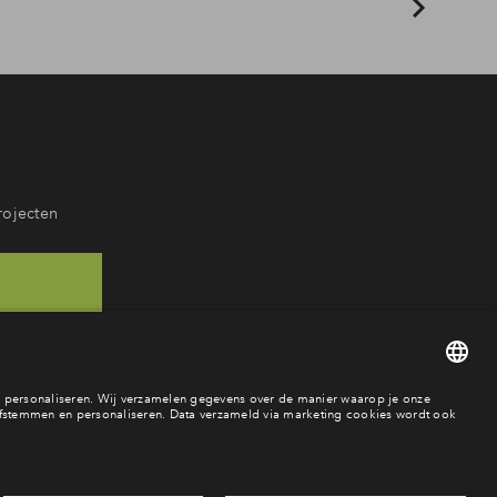
rojecten
92