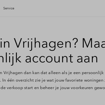
Service
igen Huis
in Vrijhagen? Ma
iele check
lijk account aan
iering
in Vrijhagen dan kan dat alleen als je een persoonlijk
zing
In één overzicht zie je wat jouw favoriete woningen z
s de verkoop start en beheer je jouw voorkeuren gewo
g kopen