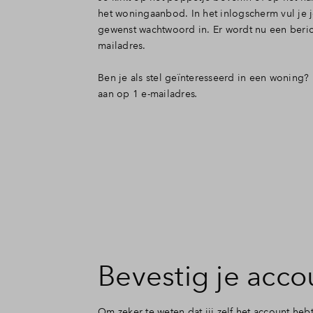
het woningaanbod. In het inlogscherm vul je 
gewenst wachtwoord in. Er wordt nu een beri
mailadres.
Ben je als stel geïnteresseerd in een woning
aan op 1 e-mailadres
.
Bevestig je acco
Om zeker te weten dat jij zelf het account heb