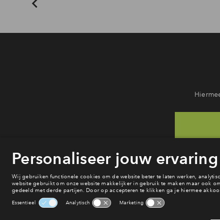
Hiermee
H