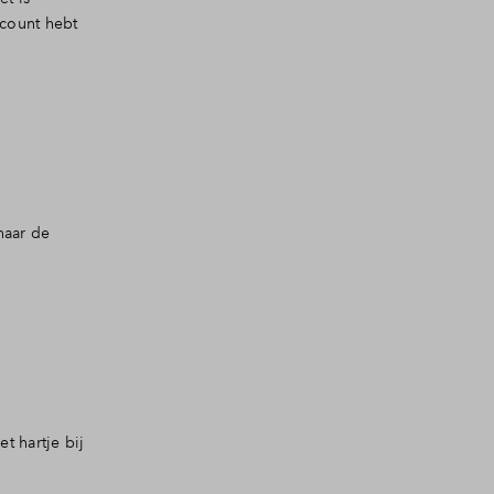
ccount hebt
naar de
t hartje bij