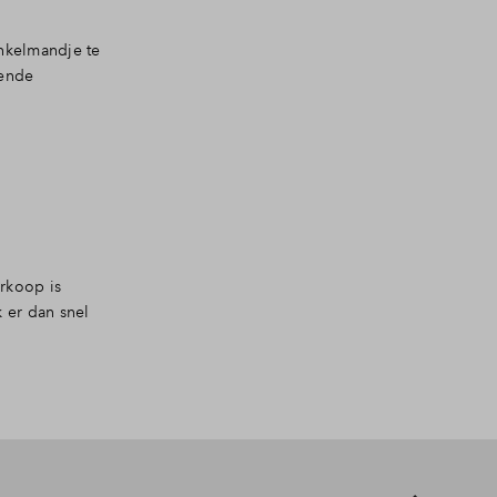
inkelmandje te
fende
rkoop is
 er dan snel